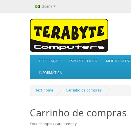
Idioma
DECORAÇÃO
ESPORTE E LAZER
MODA E ACESS
INFORMÁTICA
text_home
Carrinho de compras
Carrinho de compras
Your shopping cart is empty!