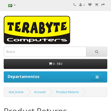
0 - R$0
Departamentos
text_home
Account
Product Returns